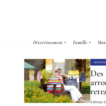
Divertissement
Famille
Maté
MATÉRI
Des 
arro
retr
6 février 