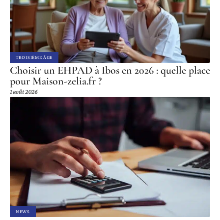
TROISIÈME ÂGE
Choisir un EHPAD à Ibos en 2026 : quelle place
pour Maison-zelia.fr ?
1 août 2026
NEWS