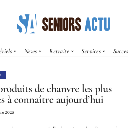
riels
News
Retraite
Services
Succes
É
produits de chanvre les plus
és à connaître aujourd’hui
re 2025