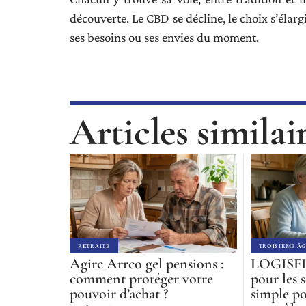
découverte. Le CBD se décline, le choix s’élarg
ses besoins ou ses envies du moment.
Articles similai
RETRAITE
TROISIÈME ÂG
Agirc Arrco gel pensions :
LOGISFIL
comment protéger votre
pour les s
pouvoir d’achat ?
simple po