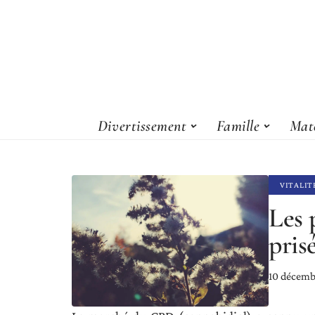
Divertissement
Famille
Maté
VITALIT
Les 
pris
10 décemb