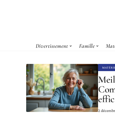
Divertissement
Famille
Maté
MATÉRI
Meil
Comm
effi
2 décembr