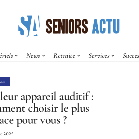
riels
News
Retraite
Services
Succes
ELS
leur appareil auditif :
ent choisir le plus
cace pour vous ?
e 2025